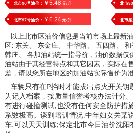
￥5.48
北市90号油价：
元/升
北市9
￥6.24
北市97号油价：
元/升
北市柴
以上北市区油价信息是当前市场上最新
区: 东关、 东金庄、 中华路、 五四路、 
韩庄、 各加油站统一指导价，油价数据仅
油站由于其经营特点和其它因素，实际在
差，请以您所在地区的加油站实际售价为
车辆只有在P挡时才能拔出点火开关钥
为记入档案，按质量信誉考核办法计分。
有进行碰撞测试,也没有任何安全防护措
系数极高。谈到培训情况,中年妇女关某
车,可以天天训练;保定北市今日油价沈