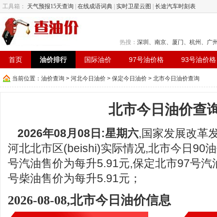
工具箱：
天气预报15天查询
|
在线成语词典
|
实时卫星云图
|
长途汽车时刻表
热搜：
深圳
、
南京
、
厦门
、
杭州
、
广
首页
油价排行
国际油价
97号油价格
93号油价格
当前位置：
油价查询
>
河北今日油价
>
保定今日油价
> 北市今日油价查询
北市今日油价查
2026年08月08日:星期六
,国家发展改革
河北北市区(beishi)实际情况,北市今日90
号汽油售价为每升5.91元,保定北市97号汽油
号柴油售价为每升5.91元；
2026-08-08,北市今日油价信息