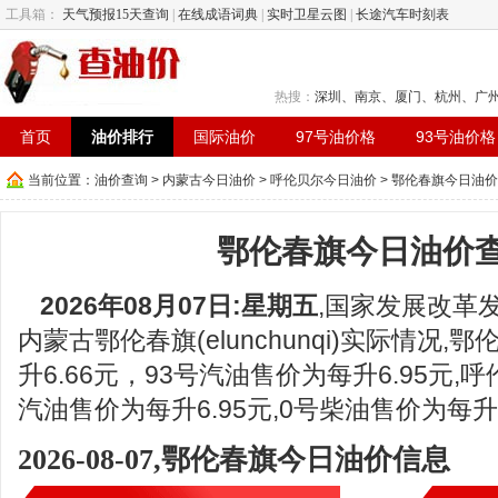
工具箱：
天气预报15天查询
|
在线成语词典
|
实时卫星云图
|
长途汽车时刻表
热搜：
深圳
、
南京
、
厦门
、
杭州
、
广
首页
油价排行
国际油价
97号油价格
93号油价格
当前位置：
油价查询
>
内蒙古今日油价
>
呼伦贝尔今日油价
> 鄂伦春旗今日油
鄂伦春旗今日油价
2026年08月07日:星期五
,国家发展改革
内蒙古鄂伦春旗(elunchunqi)实际情况,
升6.66元，93号汽油售价为每升6.95元,
汽油售价为每升6.95元,0号柴油售价为每升6
2026-08-07,鄂伦春旗今日油价信息